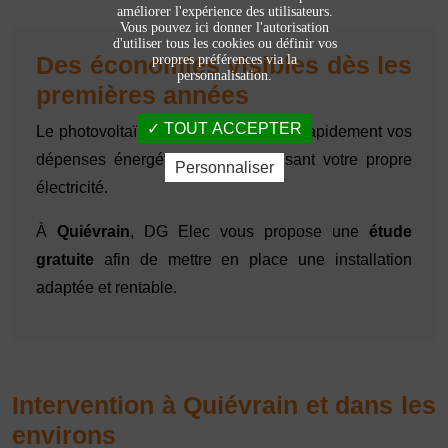
améliorer l'expérience des utilisateurs.
Vous pouvez ici donner l'autorisation
d'utiliser tous les cookies ou définir vos
Des économies visibles dès les
propres préférences via la
personnalisation.
premières années
TOUT ACCEPTER
Le photovoltaïque permet de réduire rapidement vos
dépenses énergétiques en produisant votre propre
Personnaliser
électricité.
À
Quiévrain
, DG Elec vous propose une
étude
gratuite
afin de mettre en place une installation
adaptée et rentable.
Intervention à Quiévrain et dans les
environs