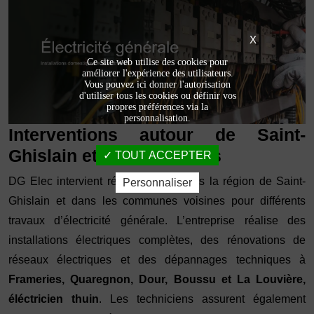
X
Ce site web utilise des cookies pour
améliorer l'expérience des utilisateurs.
Vous pouvez ici donner l'autorisation
d'utiliser tous les cookies ou définir vos
propres préférences via la
personnalisation.
Interventions autour de Saint-
Ghislain et villes voisines
TOUT ACCEPTER
DG Elec intervient régulièrement dans la région de Saint-
Personnaliser
Ghislain et dans les communes voisines pour différents
travaux d’électricité générale. L’entreprise réalise des
installations électriques complètes, des rénovations de
réseaux électriques et des dépannages techniques à
Frameries, Quaregnon, Dour, Boussu et La Louvière,
éléctricien thuin
. Les techniciens assurent également